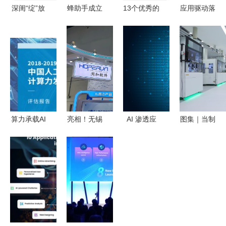
深闺“绽”放
蜂助手成立
13个优秀的
应用驱动落
AI体坛的人
空基网络科
AI人工智能
地 2021年
工智能与科
技公司，加
工具软件与
中国人工智
技融合之道
码AI业务推
导航网站推
能行业市场
动智能化布
荐，助力应
发展现状分
局
用开发
析
算力承载AI
亮相！无锡
AI 渗透应
图集｜当制
核心要素
高新区企业
用程序开发
造遇上服
IDC与浪潮
闪耀2025
的七种趋势
务，湾
联合发布中
世界人工智
及方法
区“两业融
国人工智能
能大会，人
合”的N种打
计算力发展
工智能应用
法 人工智
评估报告，
软件开发彰
能应用软件
人工智能应
显担当
开发